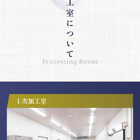
加 工 室 に つ い て
Processing Room
１次加工室