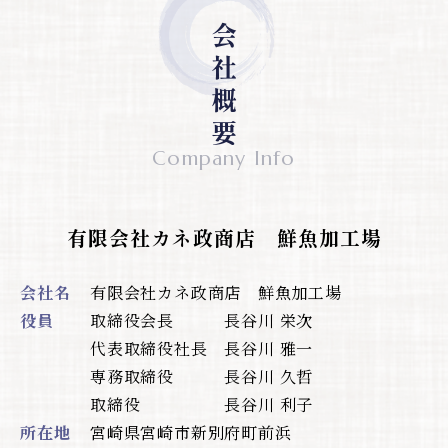
会 社 概 要
Company Info
有限会社カネ政商店 鮮魚加工場
会社名
有限会社カネ政商店 鮮魚加工場
役員
取締役会長 長谷川 栄次
代表取締役社長 長谷川 雅一
専務取締役 長谷川 久哲
取締役 長谷川 利子
所在地
宮崎県宮崎市新別府町前浜